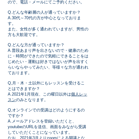
ので、電話・メールにてご予約ください。
Q.どんな年齢層の人が通っていますか？
A.30代～70代の方が中心となっておりま
す。
また、女性が多く通われていますが、男性の
方も大歓迎です。
Q.どんな方が通っていますか？
A.普段あまり声を出さないので・健康のため
に・時間ができたので気軽にできることをは
じめたい・
運動は好きではないが声を出すく
らいならやってみたい、等様々な方が通われ
ております。
Q,月・木・土以外にもレッスンを受けるこ
とはできますか？
A.2021年1月現在、この曜日以外は
個人レッ
スン
のみとなります。
Q,オンラインでの受講はどのようにするの
ですか？
A.メールアドレスを登録いただくと、
youtubeのURLを送信、画面をみながら受講
していただくことになっています。
なお、2021年3月よりzoomによる開講とな