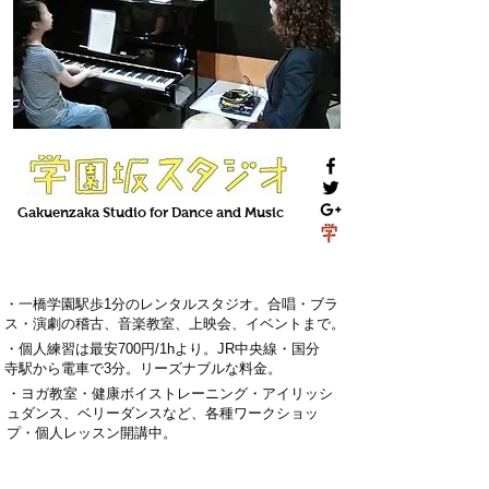
Gakuenzaka
Studio
for Dance and Music
・一橋学園駅歩1分のレンタルスタジオ。
合唱・ブラ
ス・演劇の稽古
、
音楽教室
、上映会、
イベント
まで。
・
個人練習は最安700円
/1hより。
J
R中央線・国分
寺駅から電車で3分
。
リーズナブルな料金。
・
ヨガ教室・
健康ボイストレーニング
・
アイリッシ
ュダンス、ベリーダンス
など、各種ワークショッ
プ・
個人レッスン
開講中。