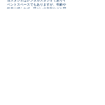
当スタジオはレンタルスタジオでありイ
ベントスペースでもありますが、年齢や
性差に縛られず、障がいの有無なども問
わず、誰もが利用できる学び舎としても
機能しています。この「アートの寺子
屋」は、クラフトや手芸といった手仕事
や、デッサンや造形などの美術系プログ
ラムを計画しています。2017年秋より順
次開講しますので、ご期待ください。
講師陣
手作りWS
：まつい綾
他