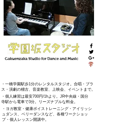
Gakuenzaka
Studio
for Dance and Music
・一橋学園駅歩1分のレンタルスタジオ。
合唱・ブラ
ス・演劇の稽古
、
音楽教室
、上映会、
イベント
まで。
・
個人練習は最安700円
/1hより。
J
R中央線・国分
寺駅から電車で3分
。
リーズナブルな料金。
・
ヨガ教室・
健康ボイストレーニング
・
アイリッシ
ュダンス、ベリーダンス
など、各種ワークショッ
プ・
個人レッスン
開講中。