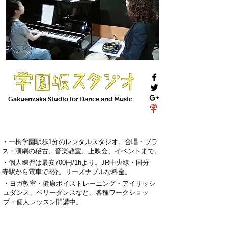
Gakuenzaka
Studio
for Dance and Music
・一橋学園駅歩1分のレンタルスタジオ。
合唱・ブラ
ス・演劇の稽古
、
音楽教室
、上映会、
イベント
まで。
・
個人練習は最安700円
/1hより。
J
R中央線・国分
寺駅から電車で3分
。
リーズナブルな料金。
・
ヨガ教室・
健康ボイストレーニング
・
アイリッシ
ュダンス、ベリーダンス
など、各種ワークショッ
プ・
個人レッスン
開講中。