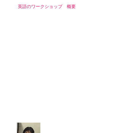
英語のワークショップ 概要
月曜日 11:30〜12:30 (月3回)
木曜日 11:30〜12:30 (月3回)
※2019年12月より、月曜はビギ
ナークラス、木曜はアドバンスク
ラスとなります。
会場＝
Wスタジオ
定員6名程度
参加費：1000円(1回)
※入会金は頂いておりません。
※レッスン料はその都度お支払い
下さい。
※テキスト代は別途となります。
講師
宮西咲 Emi Miyanishi
現在、都内私立高校・
都立学校公開講座・