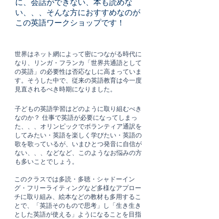
に、会話ができない、本も読めな
い、、、そんな方におすすめなのが
この英語ワークショップです！
世界はネット網によって密につながる時代に
なり、リンガ・フランカ「世界共通語として
の英語」の必要性は否応なしに高まっていま
す。そうした中で、従来の英語教育は今一度
見直されるべき時期になりました。
子どもの英語学習はどのように取り組むべき
なのか？ 仕事で英語が必要になってしまっ
た、、、オリンピックでボランティア通訳を
してみたい・英語を楽しく学びたい・英語の
歌を歌っているが、いまひとつ発音に自信が
ない、、、などなど、このようなお悩みの方
も多いことでしょう。
このクラスでは多読・多聴・シャドーイン
グ・フリーライティングなど多様なアプロー
チに取り組み、絵本などの教材も多用するこ
とで、「英語そのもので思考」し「生き生き
とした英語が使える」ようになることを目指