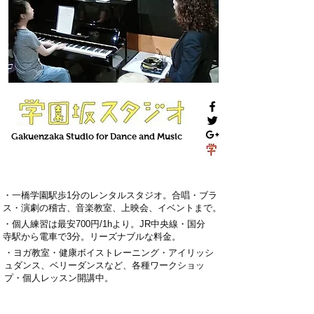
Gakuenzaka
Studio
for Dance and Music
・一橋学園駅歩1分のレンタルスタジオ。
合唱・ブラ
ス・演劇の稽古
、
音楽教室
、上映会、
イベント
まで。
・
個人練習は最安700円
/1hより。
J
R中央線・国分
寺駅から電車で3分
。
リーズナブルな料金。
・
ヨガ教室・
健康ボイストレーニング
・
アイリッシ
ュダンス、ベリーダンス
など、各種ワークショッ
プ・
個人レッスン
開講中。