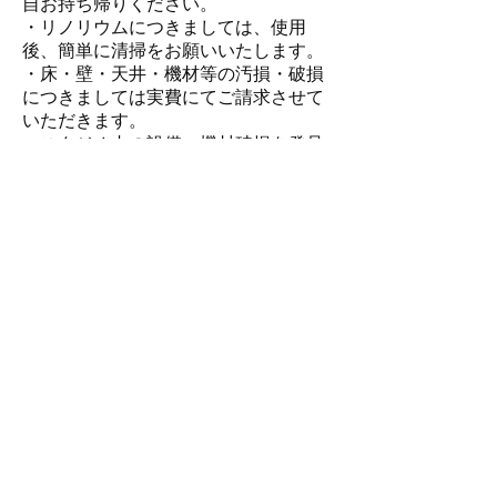
自お持ち帰りください。
・リノリウムにつきましては、使用
後、簡単に清掃をお願いいたします。
・床・壁・天井・機材等の汚損・破損
につきましては実費にてご請求させて
いただきます。
・スタジオ内の設備、機材破損を発見
した場合は、至急スタッフにお知らせ
ください。
・不測の火災・盗難・機材の破損・人
身事故などスタジオ内で発生した使用
者側の損害に関しては、当スタジオで
は一切の責任を負いません。
・お忘れ物は、ご利用日より１ヶ月限
りで廃棄処分させていただきます。
・多少、他のスタジオから音が漏れる
場合もありますが、ご了承ください。
・音が大きすぎて、近隣や他のスタジ
オに迷惑がかかる場合は、声量や音響
機材のボリュームを落としていただく
場合がございます。