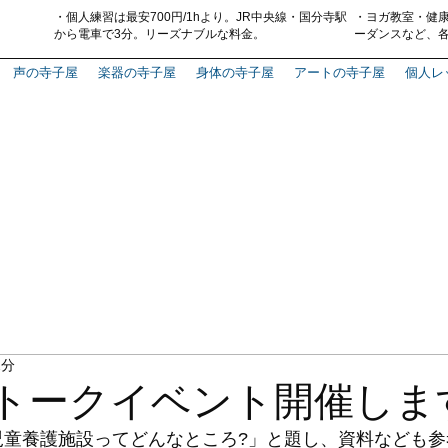
・
個人練習は最安700円
/1hより。
J
R中央線・国分寺駅
・
ヨガ教室・
健
から電車で3分
。
リーズナブルな料金。
ーダンス
など、
声の寺子屋
楽器の寺子屋
身体の寺子屋
アートの寺子屋
個人レ
2分
日) トークイベント開催し
より「児童養護施設ってどんなところ?」と題し、資料なども