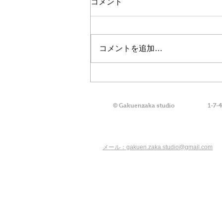
コメント
コメントを追加…
学園坂スタジオ発CDアルバ
ムリリースのお知らせ〜その
２〜
© Gakuenzaka studio
1-7-
メール：gakuen.zaka.studio@gmail.com