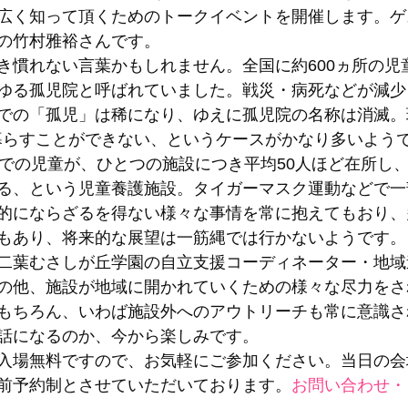
広く知って頂くためのトークイベントを開催します。ゲ
の竹村雅裕さんです。
き慣れない言葉かもしれません。全国に約600ヵ所の児
ゆる孤児院と呼ばれていました。戦災・病死などが減少
での「孤児」は稀になり、ゆえに孤児院の名称は消滅。
暮らすことができない、というケースがかなり多いよう
までの児童が、ひとつの施設につき平均50人ほど在所し
る、という児童養護施設。タイガーマスク運動などで一
的にならざるを得ない様々な事情を常に抱えてもおり、
もあり、将来的な展望は一筋縄では行かないようです。
二葉むさしが丘学園の自立支援コーディネーター・地域
の他、施設が地域に開かれていくための様々な尽力をさ
もちろん、いわば施設外へのアウトリーチも常に意識さ
話になるのか、今から楽しみです。
入場無料ですので、お気軽にご参加ください。当日の会
前予約制とさせていただいております。
お問い合わせ・