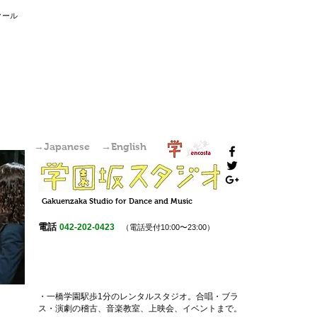
国分寺駅からすぐの学園坂スタジオは、レンタルスタジオ・稽古場・ワークショップ・オーディション会場としてご利用いただけます。また個人練習も可
能です。
クール
→Japanese
→English
Gakuenzaka
Studio
for Dance and Music
電話
042-202-0423
（電話受付10:00〜23:00）
・一橋学園駅歩1分のレンタルスタジオ。
合唱・ブラ
ス・演劇の稽古
、
音楽教室
、上映会、
イベント
まで。