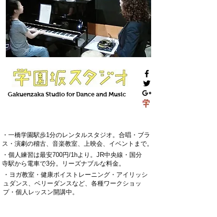
Gakuenzaka
Studio
for Dance and Music
・一橋学園駅歩1分のレンタルスタジオ。
合唱・ブラ
ス・演劇の稽古
、
音楽教室
、上映会、
イベント
まで。
・
個人練習は最安700円
/1hより。
J
R中央線・国分
寺駅から電車で3分
。
リーズナブルな料金。
・
ヨガ教室・
健康ボイストレーニング
・
アイリッシ
ュダンス、ベリーダンス
など、各種ワークショッ
プ・
個人レッスン
開講中。