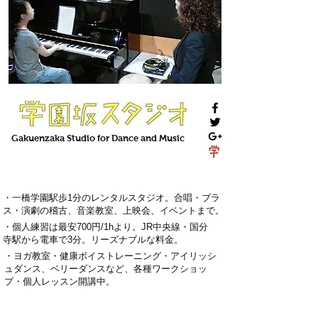
Gakuenzaka
Studio
for Dance and Music
・一橋学園駅歩1分のレンタルスタジオ。
合唱・ブラ
ス・演劇の稽古
、
音楽教室
、上映会、
イベント
まで。
・
個人練習は最安700円
/1hより。
J
R中央線・国分
寺駅から電車で3分
。
リーズナブルな料金。
・
ヨガ教室・
健康ボイストレーニング
・
アイリッシ
ュダンス、ベリーダンス
など、各種ワークショッ
プ・
個人レッスン
開講中。