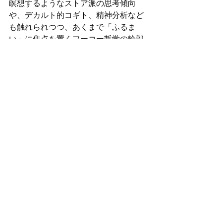
瞑想するようなストア派の思考傾向
や、デカルト的コギト、精神分析など
も触れられつつ、あくまで「ふるま
い」に焦点を置くフーコー哲学の輪郭
が明瞭化されたことも、それぞれの理
解の助けとなりました。
レポートは以上です。次回の思想ゼミ
ナールは2/17です。
詳細は学園坂出版
局のリンクをご覧ください
。初めての
方の受講も可能ですので、お気軽にお
申し込みください。
#ドゥルーズガタリ
#Mフーコー
#宇野
邦一
#思想ゼミ
すべて表示
最新記事