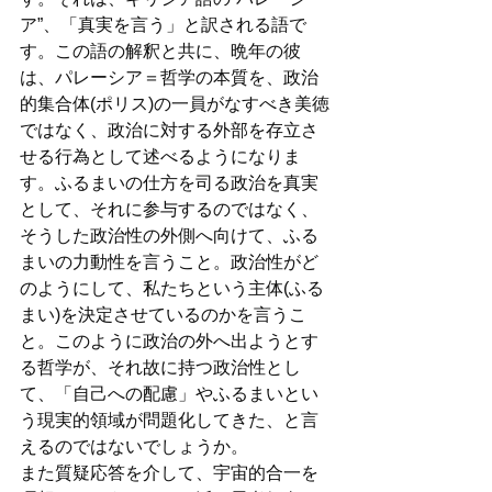
ア”、「真実を言う」と訳される語で
す。この語の解釈と共に、晩年の彼
は、パレーシア＝哲学の本質を、政治
的集合体(ポリス)の一員がなすべき美徳
ではなく、政治に対する外部を存立さ
せる行為として述べるようになりま
す。ふるまいの仕方を司る政治を真実
として、それに参与するのではなく、
そうした政治性の外側へ向けて、ふる
まいの力動性を言うこと。政治性がど
のようにして、私たちという主体(ふる
まい)を決定させているのかを言うこ
と。このように政治の外へ出ようとす
る哲学が、それ故に持つ政治性とし
て、「自己への配慮」やふるまいとい
う現実的領域が問題化してきた、と言
えるのではないでしょうか。
また質疑応答を介して、宇宙的合一を