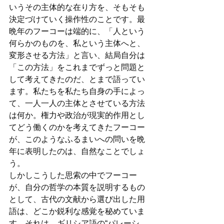
いうその主体的な在り方を、そもそも
決定づけていく操作性のことです。最
晩年のフーコーは端的に、「人という
何らかのものを、私という主体へと、
変形させる方法」と言い、結局自分は
「この方法」をこれまでずっと問題と
して考えてきたのだ、とまで語ってい
ます。私たちを私たち自身の手によっ
て、一人一人の主体とさせている方法
は何か。権力や政治が現実的作用とし
てどう働くのかを考えてきたフーコー
が、このようなふるまいへの問いを晩
年に表明したのは、自然なことでしょ
う。
しかしこうした思索の中でフーコー
が、自分の哲学の本質を説明するもの
として、古代の文献から選び出した用
語は、どこか鋭利な感覚を秘めていま
す。それは、ギリシア語の“パレーシ