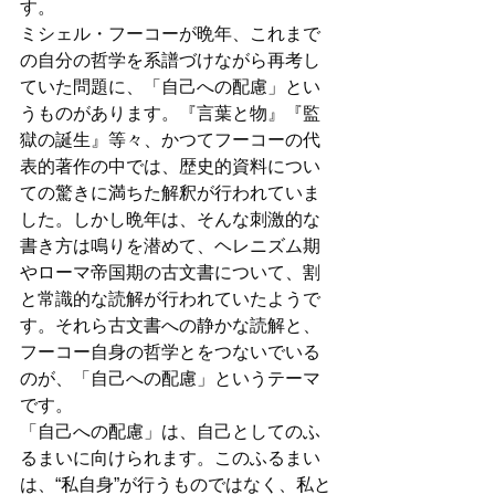
す。
ミシェル・フーコーが晩年、これまで
の自分の哲学を系譜づけながら再考し
ていた問題に、「自己への配慮」とい
うものがあります。『言葉と物』『監
獄の誕生』等々、かつてフーコーの代
表的著作の中では、歴史的資料につい
ての驚きに満ちた解釈が行われていま
した。しかし晩年は、そんな刺激的な
書き方は鳴りを潜めて、ヘレニズム期
やローマ帝国期の古文書について、割
と常識的な読解が行われていたようで
す。それら古文書への静かな読解と、
フーコー自身の哲学とをつないでいる
のが、「自己への配慮」というテーマ
です。
「自己への配慮」は、自己としてのふ
るまいに向けられます。このふるまい
は、“私自身”が行うものではなく、私と