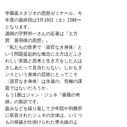
学園坂スタジオの思想ゼミナール、今
年度の最終回は3月18日（土）15時〜
となります。
講師の宇野邦一さんの近著は『土方
巽　衰弱体の思想』。
「私たちの世界で〈器官なき身体〉と
いう問題提起的な概念に土方ほどふさ
わしい実践と思考と生き方をした人は
さしあたって見当たらない。しかもダ
ンスという身体の芸術にとってこそ
〈器官なき身体〉は永遠の、究極の課
題ではないだろうか」
もう1册はジャン・ジュネ『薔薇の奇
跡』の新訳です。
盗みなどを繰り返して少年院や刑務所
に収容されたジュネの文体は、いくつ
もの発破が仕掛けられた導火線のよ