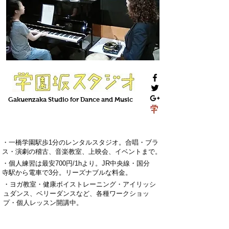
Gakuenzaka
Studio
for Dance and Music
・一橋学園駅歩1分のレンタルスタジオ。
合唱・ブラ
ス・演劇の稽古
、
音楽教室
、上映会、
イベント
まで。
・
個人練習は最安700円
/1hより。
J
R中央線・国分
寺駅から電車で3分
。
リーズナブルな料金。
・
ヨガ教室・
健康ボイストレーニング
・
アイリッシ
ュダンス、ベリーダンス
など、各種ワークショッ
プ・
個人レッスン
開講中。