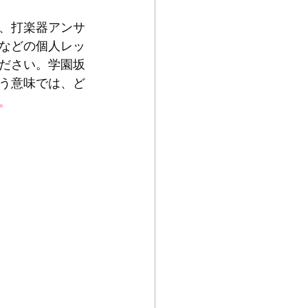
、打楽器アンサ
などの個人レッ
ださい。学園坂
う意味では、ど
。