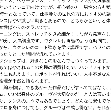
ティス、ベリーダンス、アイリッシュダンスが人気講座
というとシニア向けですが、初心者の方、男性の方も受
9時〜となっていて、仕事帰りの世代の方におすすめの
ンスはやや激しい動きもあるので、どちらかというと体
女性ばかりのクラスです。 
ーニングは、ストレッチをきめ細かくしながら発声をし
60分。人気講座です。ウクレレは両極のような時間で
がら、ウクレレのコード弾きを学ぶ講座です。ハワイの
ったりとした時間が流れていきます。 
クショップは、好きなものをなんでもつくってみます。
もてはやされるこの究極の消費社会で、ハンドメイド文
うにも思えます。ロボットが作ればいい、人手不足なん
論理が平然と語られます。 
。編み物は、できあがった作品だけがすべてではなく、
ム、いわば身体のグルーヴが大切なのだ、と人は言いま
り、ダンスのようでもあるでしょう。どんなに安価でそ
クロを身につけても、グルーヴは生成し得ない。それが