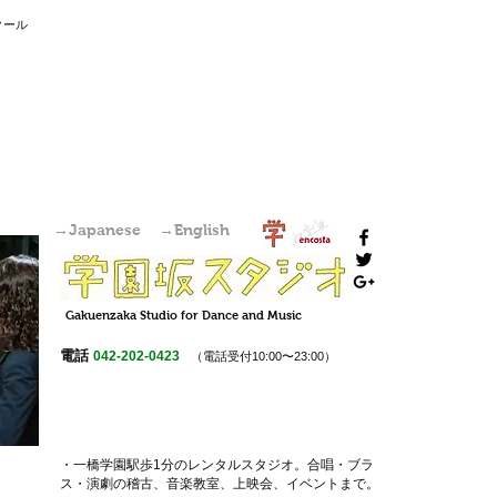
国分寺駅からすぐの学園坂スタジオは、レンタルスタジオ・稽古場・ワークショップ・オーディション会場としてご利用いただけます。また個人練習も可
能です。
クール
→Japanese
→English
Gakuenzaka
Studio
for Dance and Music
電話
042-202-0423
（電話受付10:00〜23:00）
・一橋学園駅歩1分のレンタルスタジオ。
合唱・ブラ
ス・演劇の稽古
、
音楽教室
、上映会、
イベント
まで。