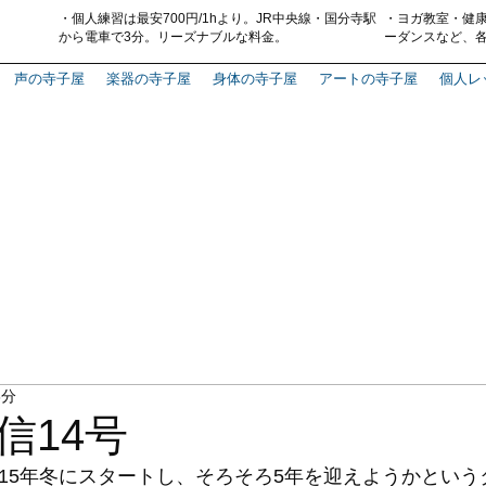
・
個人練習は最安700円
/1hより。
J
R中央線・国分寺駅
・
ヨガ教室・
健
から電車で3分
。
リーズナブルな料金。
ーダンス
など、
声の寺子屋
楽器の寺子屋
身体の寺子屋
アートの寺子屋
個人レ
3分
信14号
015年冬にスタートし、そろそろ5年を迎えようかという