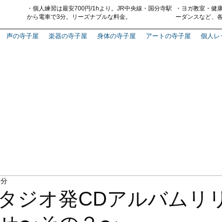
・
個人練習は最安700円
/1hより。
J
R中央線・国分寺駅
・
ヨガ教室・
健
から電車で3分
。
リーズナブルな料金。
ーダンス
など、
声の寺子屋
楽器の寺子屋
身体の寺子屋
アートの寺子屋
個人レ
3分
タジオ発CDアルバムリ