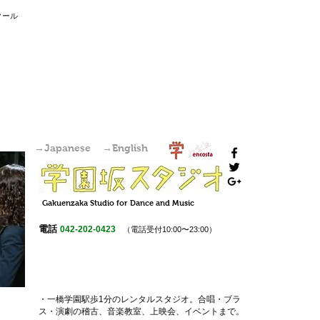
国分寺駅からすぐの学園坂スタジオは、レンタルスタジオ・稽古場・ワークショップ・オーディション会場としてご利用いただけます。また個人練習も可
能です。
クール
→Japanese
→English
Gakuenzaka
Studio
for Dance and Music
電話
042-202-0423
（電話受付10:00〜23:00）
・一橋学園駅歩1分のレンタルスタジオ。
合唱・ブラ
ス・演劇の稽古
、
音楽教室
、上映会、
イベント
まで。