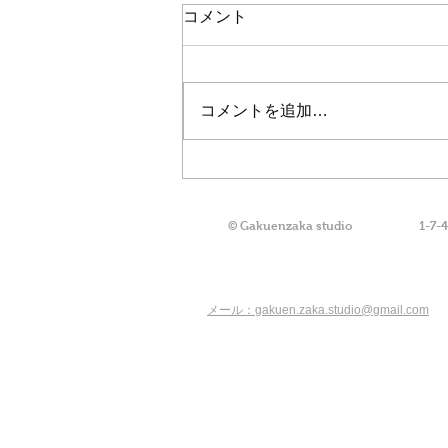
コメント
コメントを追加…
学園坂スタジオ発のCDアル
バム・リリースのお知らせ〜
その１〜
© Gakuenzaka studio
1-7-
メール：gakuen.zaka.studio@gmail.com