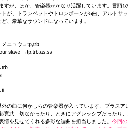
ますが、ほか、管楽器がかなり活躍しています。冒頭1
ートが、トランペットやトロンボーンが5曲、アルトサ
など、豪華なサウンドになっています。 
 
ニュウ→tp,trb 
ur slave →tp,trb,as,ss 
rb 
 
 
l 
以外の曲に何かしらの管楽器が入っています。ブラスア
藤寛武。切なかったり、ときにアグレッシブだったり、
表情を見せてくれる多彩な編曲を担当しました。
今回の