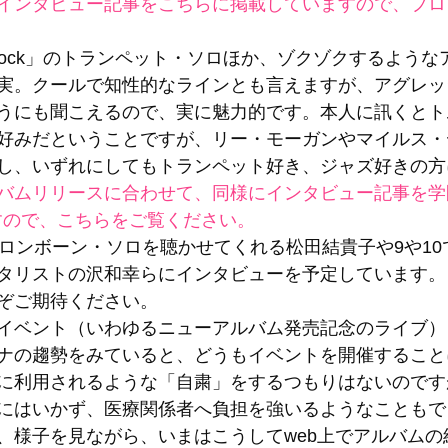
インタビュー記事をこちらに掲載していますので、プロ
nock」のトランペット・ソロほか、ゾクゾクするような
実。クールで知性的なラインとも言えますが、アグレッ
うにも聞こえるので、実に魅力的です。本人に訊くとト
好みだということですが、リー・モーガンやマイルス・
し、いずれにしてもトランペット好き、ジャズ好きの方
バムリリースに合わせて、同様にインタビュー記事を学
すので、こちらをご覧ください。
トロンボーン・ソロを聴かせてくれる松田結貴子や9や1
タリストの沢和幸らにインタビューを予定しています。
ぞご期待ください。 
イベント（いわゆるニューアルバム発売記念のライブ）
ナの趨勢をみていると、どうもイベントを開催すること
に利用されるような「自粛」をするつもりはないのです
にはいかず、医療関係者へ負担を強いるようなこともで
、様子を見ながら、いまはこうしてweb上でアルバムの