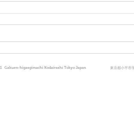
ダブ
寺子屋通信15号を発行しまし
た
41 Gakuen-higasgimachi Kodairashi Tokyo Japan
東京都小平市学園