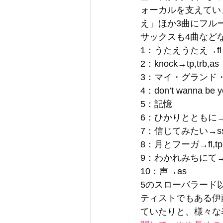
ォーカルを支えてい
え」ほか3曲にフル
サックスも4曲など
1：うたえうたえ→fl
2：knock→tp,trb,as 
3：マイ・グランド・メ
4：don’t wanna be yo
5：記憶 
6：ひかりとともに→t
7：信じてみたい→ss
8：月とフーガ→fl,tp
9：わかれみちにて→f
10：声→as 
5のスローバラード
ティストでもある伊
ていたりと、様々な