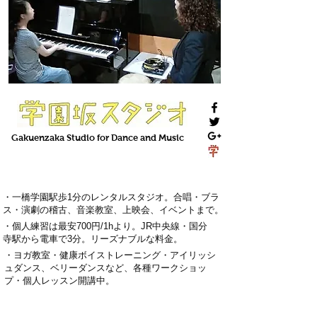
Gakuenzaka
Studio
for Dance and Music
・一橋学園駅歩1分のレンタルスタジオ。
合唱・ブラ
ス・演劇の稽古
、
音楽教室
、上映会、
イベント
まで。
・
個人練習は最安700円
/1hより。
J
R中央線・国分
寺駅から電車で3分
。
リーズナブルな料金。
・
ヨガ教室・
健康ボイストレーニング
・
アイリッシ
ュダンス、ベリーダンス
など、各種ワークショッ
プ・
個人レッスン
開講中。