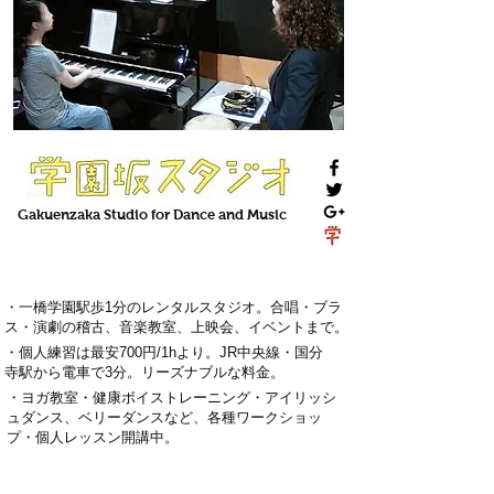
Gakuenzaka
Studio
for Dance and Music
・一橋学園駅歩1分のレンタルスタジオ。
合唱・ブラ
ス・演劇の稽古
、
音楽教室
、上映会、
イベント
まで。
・
個人練習は最安700円
/1hより。
J
R中央線・国分
寺駅から電車で3分
。
リーズナブルな料金。
・
ヨガ教室・
健康ボイストレーニング
・
アイリッシ
ュダンス、ベリーダンス
など、各種ワークショッ
プ・
個人レッスン
開講中。