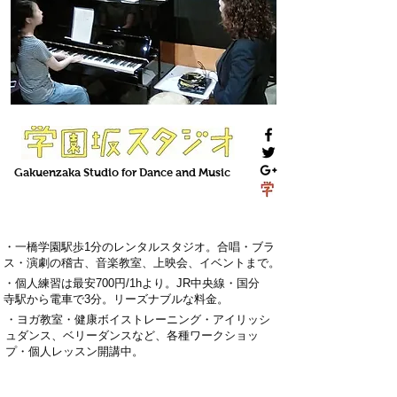
Gakuenzaka
Studio
for Dance and Music
・一橋学園駅歩1分のレンタルスタジオ。
合唱・ブラ
ス・演劇の稽古
、
音楽教室
、上映会、
イベント
まで。
・
個人練習は最安700円
/1hより。
J
R中央線・国分
寺駅から電車で3分
。
リーズナブルな料金。
・
ヨガ教室・
健康ボイストレーニング
・
アイリッシ
ュダンス、ベリーダンス
など、各種ワークショッ
プ・
個人レッスン
開講中。