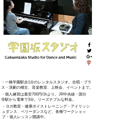
Gakuenzaka
Studio
for Dance and Music
・一橋学園駅歩1分のレンタルスタジオ。
合唱・ブラ
ス・演劇の稽古
、
音楽教室
、上映会、
イベント
まで。
・
個人練習は最安700円
/1hより。
J
R中央線・国分
寺駅から電車で3分
。
リーズナブルな料金。
・
ヨガ教室・
健康ボイストレーニング
・
アイリッシ
ュダンス、ベリーダンス
など、各種ワークショッ
プ・
個人レッスン
開講中。